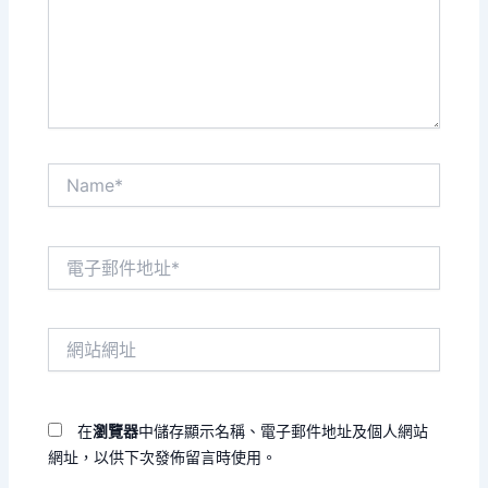
入
內
容...
Name*
電
子
郵
件
網
地
站
址
網
*
址
在
瀏覽器
中儲存顯示名稱、電子郵件地址及個人網站
網址，以供下次發佈留言時使用。