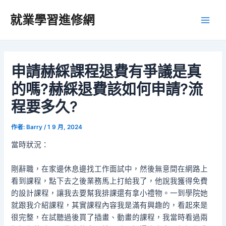
跳
就業學習進修網
至
Main
主
要
Men
內
容
申請赫綵課程退費有爭議是真
的嗎?赫綵退費該如何申請?流
程要多久?
作者:
Barry
/
1 9 月, 2024
當時狀況：
剛辭職，在家邊休息邊找工作面試中，然後無意間在網路上
看到課程，點下去之後業務馬上打給我了，他說我獲得免費
的設計課程，讓我去要幫我排課還有拿小禮物。一到學院她
就跟我介紹課程，其實課程內容我是滿有興趣的，看起來是
很完整，在試聽過後買了插畫、動畫的課程，我當時看過兩