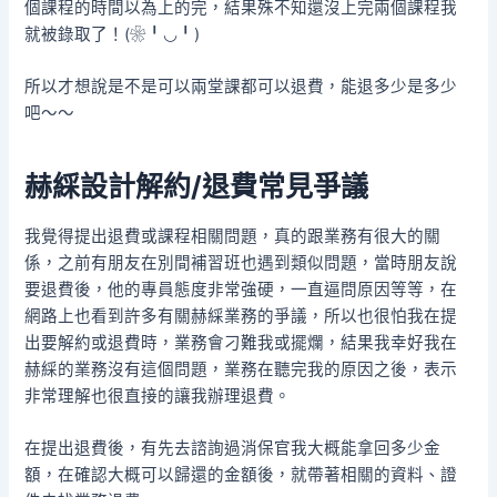
個課程的時間以為上的完，結果殊不知還沒上完兩個課程我
就被錄取了！(❀╹◡╹)
所以才想說是不是可以兩堂課都可以退費，能退多少是多少
吧～～
赫綵設計
解約/退費常見爭議
我覺得提出退費或課程相關問題，真的跟業務有很大的關
係，之前有朋友在別間補習班也遇到類似問題，當時朋友說
要退費後，他的專員態度非常強硬，一直逼問原因等等，在
網路上也看到許多有關赫綵業務的爭議，所以也很怕我在提
出要解約或退費時，業務會刁難我或擺爛，結果我幸好我在
赫綵的業務沒有這個問題，業務在聽完我的原因之後，表示
非常理解也很直接的讓我辦理退費。
在提出退費後，有先去諮詢過消保官我大概能拿回多少金
額，在確認大概可以歸還的金額後，就帶著相關的資料、證