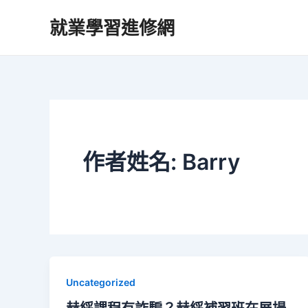
跳
就業學習進修網
至
主
要
內
容
作者姓名: Barry
Uncategorized