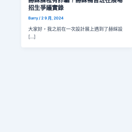
赫綵課程有詐騙？赫綵補習班在展場
招生爭議實錄
Barry
/
2 9 月, 2024
大家好，我之前在一次設計展上遇到了赫綵設
[…]