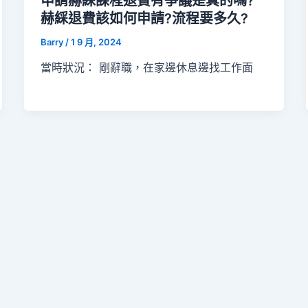
申請赫綵課程退費有爭議是真的嗎?
赫綵退費該如何申請?流程要多久?
Barry
/
1 9 月, 2024
當時狀況： 剛辭職，在家邊休息邊找工作面